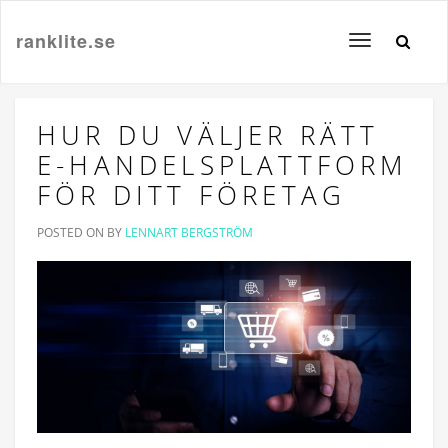
ranklite.se
Toggle
navigation
HUR DU VÄLJER RÄTT
E-HANDELSPLATTFORM
FÖR DITT FÖRETAG
POSTED ON
BY
LENNART BERGSTRÖM