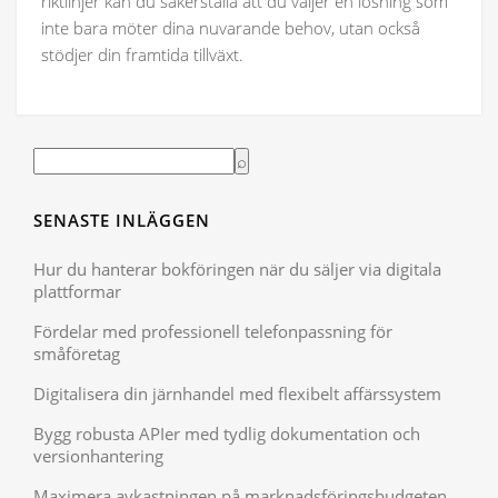
riktlinjer kan du säkerställa att du väljer en lösning som
inte bara möter dina nuvarande behov, utan också
stödjer din framtida tillväxt.
SENASTE INLÄGGEN
Hur du hanterar bokföringen när du säljer via digitala
plattformar
Fördelar med professionell telefonpassning för
småföretag
Digitalisera din järnhandel med flexibelt affärssystem
Bygg robusta APIer med tydlig dokumentation och
versionhantering
Maximera avkastningen på marknadsföringsbudgeten