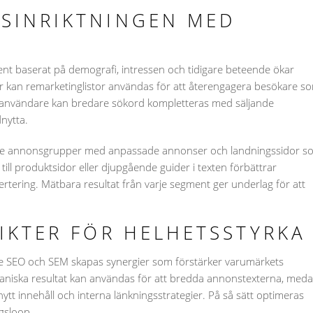
SINRIKTNINGEN MED
t baserat på demografi, intressen och tidigare beteende ökar
 kan remarketinglistor användas för att återengagera besökare s
ya användare kan bredare sökord kompletteras med säljande
nytta.
ade annonsgrupper med anpassade annonser och landningssidor s
ill produktsidor eller djupgående guider i texten förbättrar
rtering. Mätbara resultat från varje segment ger underlag för att
IKTER FÖR HELHETSSTYRKA
e SEO och SEM skapas synergier som förstärker varumärkets
aniska resultat kan användas för att bredda annonstexterna, med
ytt innehåll och interna länkningsstrategier. På så sätt optimeras
gsloop.