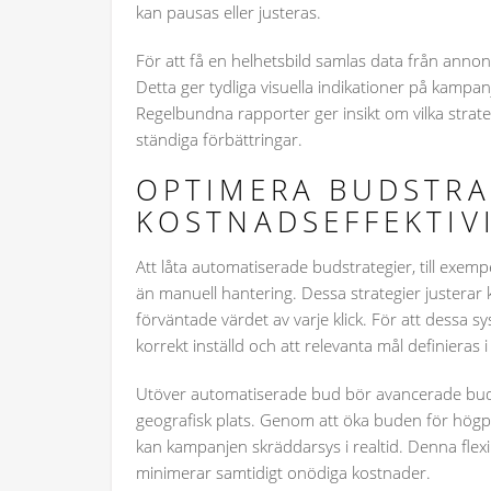
kan pausas eller justeras.
För att få en helhetsbild samlas data från ann
Detta ger tydliga visuella indikationer på kampan
Regelbundna rapporter ger insikt om vilka strateg
ständiga förbättringar.
OPTIMERA BUDSTRA
KOSTNADSEFFEKTIV
Att låta automatiserade budstrategier, till exem
än manuell hantering. Dessa strategier justerar 
förväntade värdet av varje klick. För att dessa 
korrekt inställd och att relevanta mål definieras i
Utöver automatiserade bud bör avancerade budju
geografisk plats. Genom att öka buden för hö
kan kampanjen skräddarsys i realtid. Denna flexib
minimerar samtidigt onödiga kostnader.