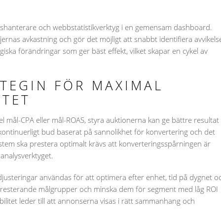
onshanterare och webbstatistikverktyg i en gemensam dashboard.
jernas avkastning och gör det möjligt att snabbt identifiera avvikels
iska förändringar som ger bäst effekt, vilket skapar en cykel av
TEGIN FÖR MAXIMAL
ITET
pel mål-CPA eller mål-ROAS, styra auktionerna kan ge bättre resultat
kontinuerligt bud baserat på sannolikhet för konvertering och det
system ska prestera optimalt krävs att konverteringsspårningen är
 analysverktyget.
steringar användas för att optimera efter enhet, tid på dygnet o
gpresterande målgrupper och minska dem för segment med låg ROI
ilitet leder till att annonserna visas i rätt sammanhang och