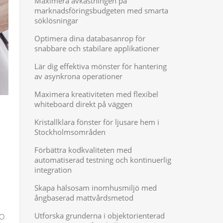
Maximera avkastningen på
marknadsföringsbudgeten med smarta
söklösningar
Optimera dina databasanrop för
snabbare och stabilare applikationer
Lär dig effektiva mönster för hantering
av asynkrona operationer
Maximera kreativiteten med flexibel
whiteboard direkt på väggen
Kristallklara fönster för ljusare hem i
Stockholmsområden
Förbättra kodkvaliteten med
automatiserad testning och kontinuerlig
integration
Skapa hälsosam inomhusmiljö med
ångbaserad mattvårdsmetod
Utforska grunderna i objektorienterad
RO