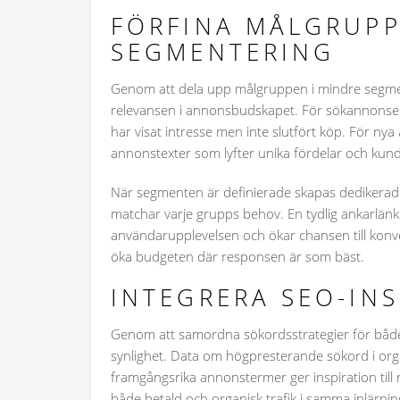
FÖRFINA MÅLGRUPP
SEGMENTERING
Genom att dela upp målgruppen i mindre segmen
relevansen i annonsbudskapet. För sökannonser
har visat intresse men inte slutfört köp. För n
annonstexter som lyfter unika fördelar och kund
När segmenten är definierade skapas dediker
matchar varje grupps behov. En tydlig ankarlänk t
användarupplevelsen och ökar chansen till konve
öka budgeten där responsen är som bäst.
INTEGRERA SEO-INS
Genom att samordna sökordsstrategier för båd
synlighet. Data om högpresterande sökord i org
framgångsrika annonstermer ger inspiration till n
både betald och organisk trafik i samma inlärnin