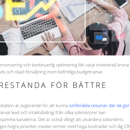
nonsering och kontinuerlig optimering blir varje investerad krona
e leads och ökad försäljning inom befintliga budgetramar.
RESTANDA FÖR BÄTTRE
station är avgörande för att kunna
omfördela resurser där de gör
ärvat lead och intäktsbidrag från olika sökmotorer kan
samma kanalerna. Det är också viktigt att utvärdera sökordens
 ges högre prioritet, medan termer med höga kostnader och låg C