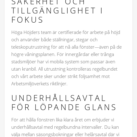
SÄKERHET OCH
TILLGÄNGLIGHET I
FOKUS
Höga Höjders team är certifierade för arbete på höjd
och använder både ställningar, stegar och
teleskoputrustning för att nå alla fönster—även på de
högre våningsplanen. För innergårdar eller trånga
stadsmiljöer har vi mobila system som passar även
utan kranbil. All utrustning kontrolleras regelbundet
och vårt arbete sker under strikt följsamhet mot
Arbetsmiljöverkets riktlinjer.
UNDERHÅLLSAVTAL
FÖR LÖPANDE GLANS
För att hålla fönstren lika klara året om erbjuder vi
underhållsavtal med regelbundna intervaller. Du kan
välja mellan säsongsbokningar eller helårsavtal där vi